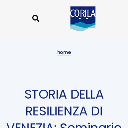
Skip
Skip
links
to
content
Published
on:
home
STORIA DELLA
RESILIENZA DI
VENEZIA: Seminario