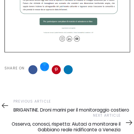
SHARE ON
Previous
PREVIOUS ARTICLE
Article
BRIGANTINE. Droni marini per il monitoraggio costiero
Next
NEXT ARTICLE
Article
Osserva, conosci, rispetta: Aiutaci a monitorare il
Gabbiano reale nidificante a Venezia