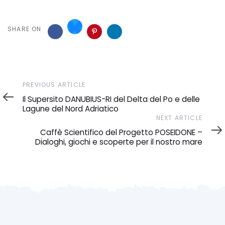
SHARE ON
Previous
PREVIOUS ARTICLE
Article
Il Supersito DANUBIUS-RI del Delta del Po e delle
Lagune del Nord Adriatico
Next
NEXT ARTICLE
Article
Caffè Scientifico del Progetto POSEIDONE –
Dialoghi, giochi e scoperte per il nostro mare