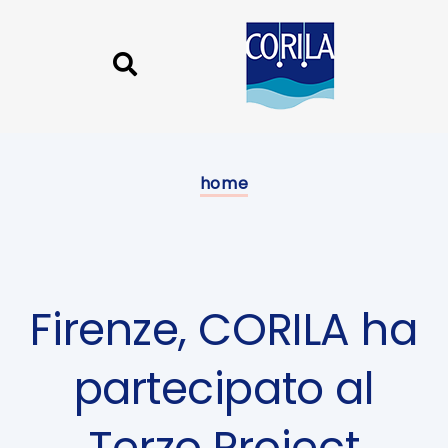
Skip
Skip
links
to
content
Published
on:
home
Firenze, CORILA ha
partecipato al
Terzo Project