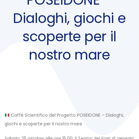
Dialoghi, giochi e
scoperte per il
nostro mare
Post
navigation
Caffè Scientifico del Progetto POSEIDONE – Dialoghi,
giochi e scoperte per il nostro mare
Sabato 25 ottobre alle ore 15.00, il Teatro dei Frari di Venezia