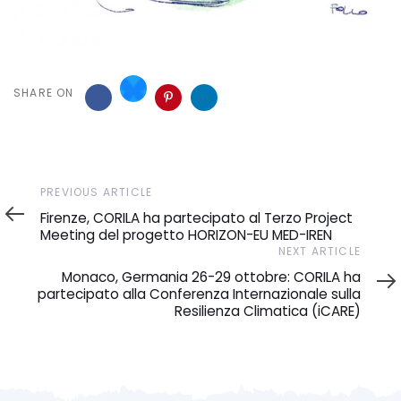
SHARE ON
Previous
PREVIOUS ARTICLE
Article
Firenze, CORILA ha partecipato al Terzo Project
Meeting del progetto HORIZON-EU MED-IREN
Next
NEXT ARTICLE
Article
Monaco, Germania 26-29 ottobre: CORILA ha
partecipato alla Conferenza Internazionale sulla
Resilienza Climatica (iCARE)