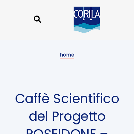
Skip
Skip
links
to
content
Published
on:
home
Caffè Scientifico
del Progetto
POSEIDONE –