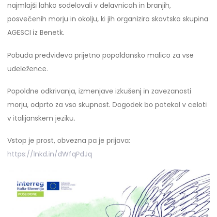
najmlajši lahko sodelovali v delavnicah in branjih,
posvečenih morju in okolju, ki jih organizira skavtska skupina
AGESCI iz Benetk.
Pobuda predvideva prijetno popoldansko malico za vse
udeležence.
Popoldne odkrivanja, izmenjave izkušenj in zavezanosti
morju, odprto za vso skupnost. Dogodek bo potekal v celoti
v italijanskem jeziku.
Vstop je prost, obvezna pa je prijava:
https://lnkd.in/dWfqPdJq