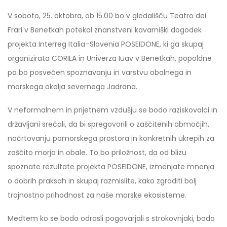
V soboto, 25. oktobra, ob 15.00 bo v gledališču Teatro dei
Frari v Benetkah potekal znanstveni kavarniški dogodek
projekta Interreg Italia–Slovenia POSEIDONE, ki ga skupaj
organizirata CORILA in Univerza Iuav v Benetkah, popoldne
pa bo posvečen spoznavanju in varstvu obalnega in
morskega okolja severnega Jadrana.
V neformalnem in prijetnem vzdušju se bodo raziskovalci in
državljani srečali, da bi spregovorili o zaščitenih območjih,
načrtovanju pomorskega prostora in konkretnih ukrepih za
zaščito morja in obale. To bo priložnost, da od blizu
spoznate rezultate projekta POSEIDONE, izmenjate mnenja
o dobrih praksah in skupaj razmislite, kako zgraditi bolj
trajnostno prihodnost za naše morske ekosisteme.
Medtem ko se bodo odrasli pogovarjali s strokovnjaki, bodo