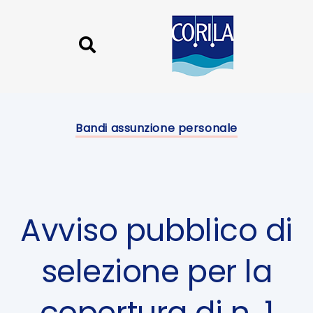
Skip
Skip
links
to
content
Published
on:
Bandi assunzione personale
Avviso pubblico di
selezione per la
copertura di n. 1