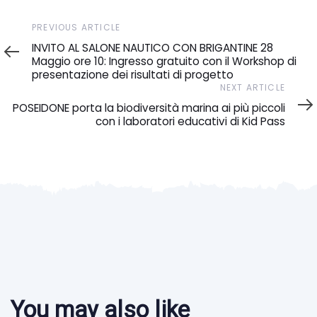
Previous
PREVIOUS ARTICLE
Article
INVITO AL SALONE NAUTICO CON BRIGANTINE 28
Maggio ore 10: Ingresso gratuito con il Workshop di
presentazione dei risultati di progetto
Next
NEXT ARTICLE
Article
POSEIDONE porta la biodiversità marina ai più piccoli
con i laboratori educativi di Kid Pass
You may also like