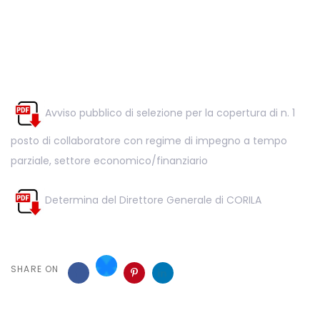
Post
navigation
Avviso pubblico di selezione per la copertura di n. 1
posto di collaboratore con regime di impegno a tempo
parziale, settore economico/finanziario
Determina del Direttore Generale di CORILA
SHARE ON