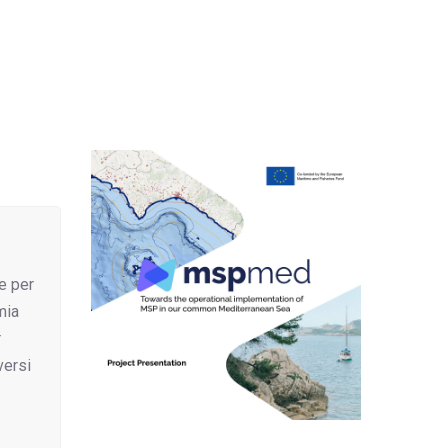
e per
mia
r
versi