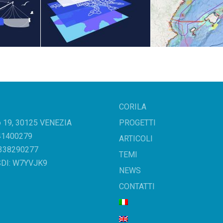
CORILA
o 19, 30125 VENEZIA
PROGETTI
041400279
ARTICOLI
3338290277
TEMI
SDI: W7YVJK9
NEWS
CONTATTI