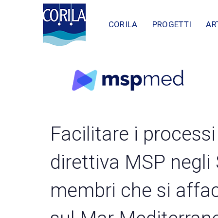
Skip
Skip
links
to
CORILA
PROGETTI
AR
content
Facilitare i processi
direttiva MSP negli 
membri che si affa