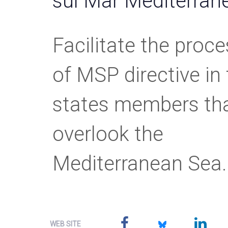
sul Mar Mediterran
Facilitate the proc
of MSP directive in
states members th
overlook the
Mediterranean Sea.
WEB SITE