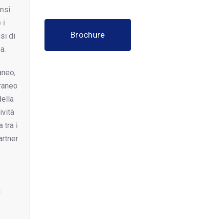
ensi
 i
Brochure
si di
a.
aneo,
rraneo
della
vità
 tra i
artner
i