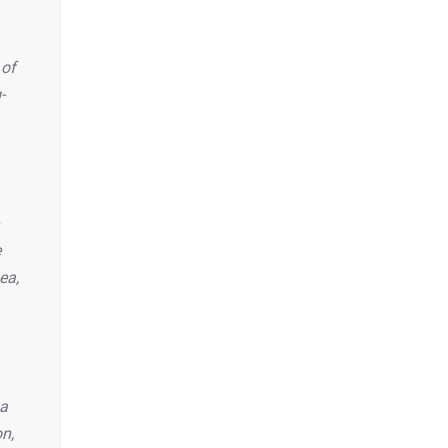
 of
-
e
ea,
 a
n,