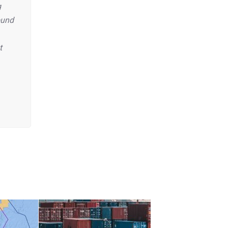
g
ound
t