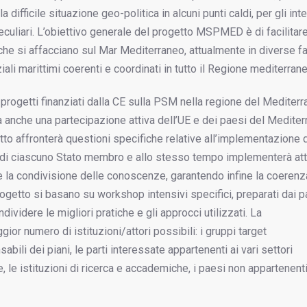
difficile situazione geo-politica in alcuni punti caldi, per gli int
peculiari. L’obiettivo generale del progetto MSPMED è di facilitare
che si affacciano sul Mar Mediterraneo, attualmente in diverse fa
iali marittimi coerenti e coordinati in tutto il Regione mediterrane
ti progetti finanziati dalla CE sulla PSM nella regione del Mediterr
 anche una partecipazione attiva dell’UE e dei paesi del Medite
etto affronterà questioni specifiche relative all’implementazione 
 di ciascuno Stato membro e allo stesso tempo implementerà atti
 la condivisione delle conoscenze, garantendo infine la coerenza
progetto si basano su workshop intensivi specifici, preparati dai p
ividere le migliori pratiche e gli approcci utilizzati. La
ior numero di istituzioni/attori possibili: i gruppi target
li dei piani, le parti interessate appartenenti ai vari settori
, le istituzioni di ricerca e accademiche, i paesi non appartenent