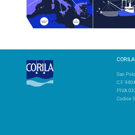
CORILA
San Pol
C.F. 94
P.IVA 0
Codice 