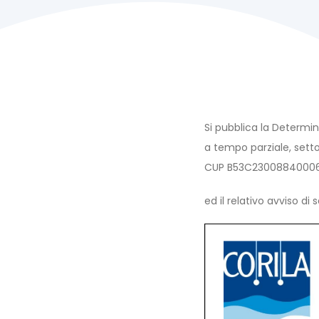
Post
navigatio
Si pubblica la Determin
a tempo parziale, sett
CUP B53C23008840006
ed il relativo avviso di 