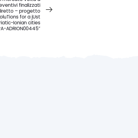
ventivi finalizzati
diretto – progetto
luTions for a jUst
riatic-Ionian cities
IPA-ADRION00445”