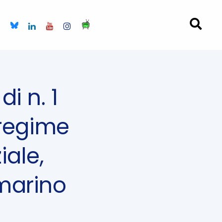
i n. 1
 regime
ale,
 marino