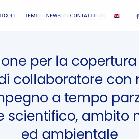
Bandi assunzione personale
TICOLI
TEMI
NEWS
CONTATTI
ione per la copertura d
di collaboratore con
impegno a tempo parzi
e scientifico, ambito
ed ambientale