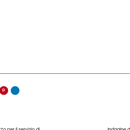
Next
Article
o per il servizio di
Indagine d