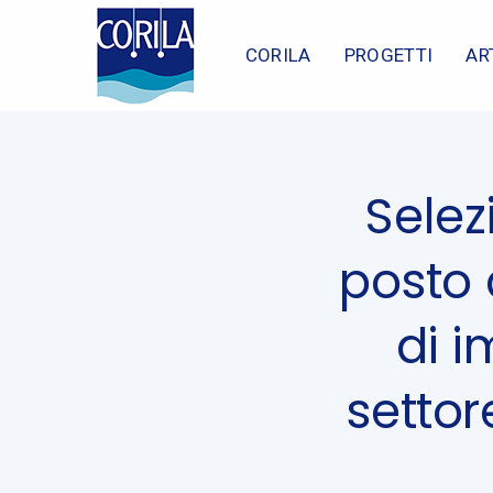
Skip
Skip
Published
links
to
on:
CORILA
PROGETTI
AR
content
Selez
posto 
di 
settor