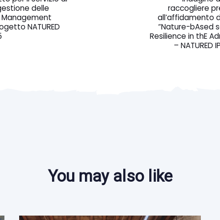
gestione delle
raccogliere pre
ity Management
all’affidamento 
progetto NATURED
“Nature-bAsed so
5
Resilience in thE Ad
– NATURED 
You may also like