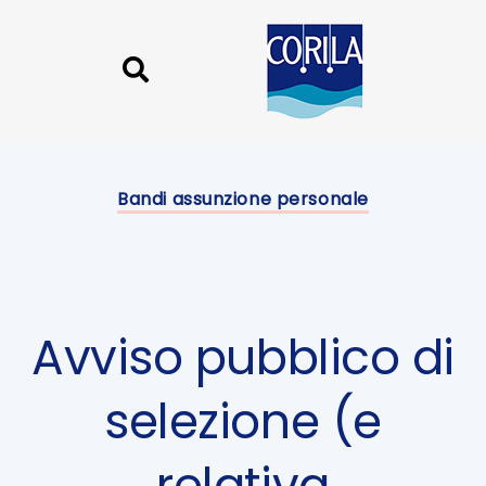
Skip
Skip
links
to
content
Published
on:
Bandi assunzione personale
Avviso pubblico di
selezione (e
relativa