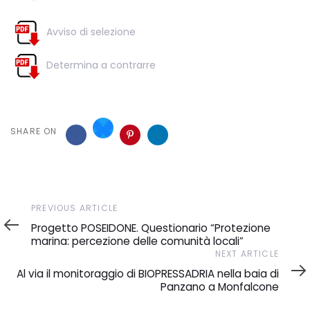
Avviso di selezione
Determina a contrarre
SHARE ON
Previous
PREVIOUS ARTICLE
Article
Progetto POSEIDONE. Questionario “Protezione
marina: percezione delle comunità locali”
Next
NEXT ARTICLE
Article
Al via il monitoraggio di BIOPRESSADRIA nella baia di
Panzano a Monfalcone