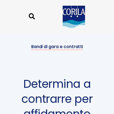
Skip
Skip
links
to
content
Published
on:
Bandi di gara e contratti
Determina a
contrarre per
affidamento