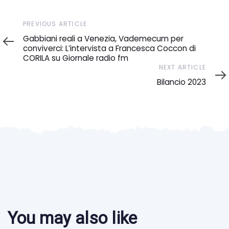
Previous
PREVIOUS ARTICLE
Article
Gabbiani reali a Venezia, Vademecum per
conviverci: L’intervista a Francesca Coccon di
CORILA su Giornale radio fm
Next
NEXT ARTICLE
Article
Bilancio 2023
You may also like